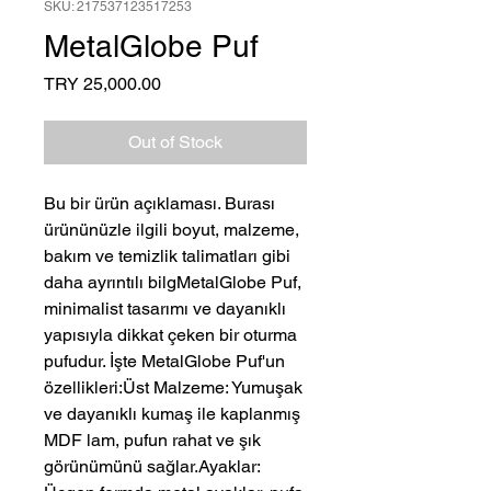
SKU: 217537123517253
MetalGlobe Puf
Price
TRY 25,000.00
Out of Stock
Bu bir ürün açıklaması. Burası
ürününüzle ilgili boyut, malzeme,
bakım ve temizlik talimatları gibi
daha ayrıntılı bilgMetalGlobe Puf,
minimalist tasarımı ve dayanıklı
yapısıyla dikkat çeken bir oturma
pufudur. İşte MetalGlobe Puf'un
özellikleri:Üst Malzeme: Yumuşak
ve dayanıklı kumaş ile kaplanmış
MDF lam, pufun rahat ve şık
görünümünü sağlar.Ayaklar: