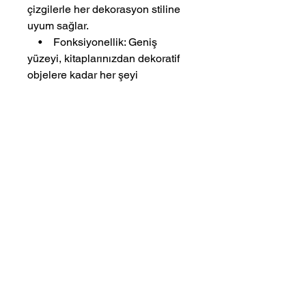
çizgilerle her dekorasyon stiline
uyum sağlar.
• Fonksiyonellik: Geniş
yüzeyi, kitaplarınızdan dekoratif
objelere kadar her şeyi
sergilemek için ideal.
• Yüksek Kalite: MDF ve
ahşap kaplama birleşimi, uzun
ömürlü ve dayanıklı bir kullanım
sunar.
Ventro, evinize sıcaklık ve zarafet
getirmek için tasarlandı. Siz de bu
eşsiz orta sehpa ile oturma
alanınıza yepyeni bir
hava katabilirsiniz!